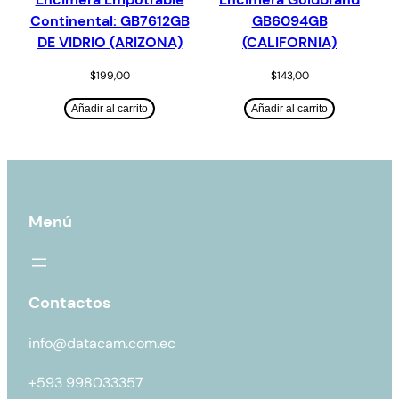
Continental: GB7612GB
GB6094GB
DE VIDRIO (ARIZONA)
(CALIFORNIA)
$
199,00
$
143,00
Añadir al carrito
Añadir al carrito
Menú
Contactos
info@datacam.com.ec
+593 998033357