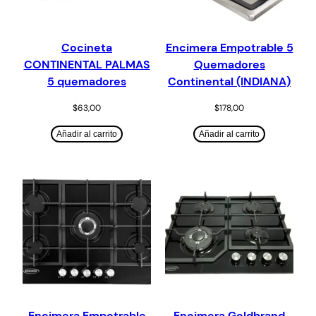
Cocineta
Encimera Empotrable 5
CONTINENTAL PALMAS
Quemadores
5 quemadores
Continental (INDIANA)
$
63,00
$
178,00
Añadir al carrito
Añadir al carrito
Encimera Empotrable
Encimera Goldbrand