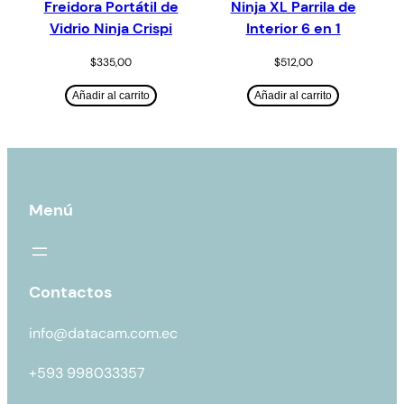
Freidora Portátil de
Ninja XL Parrila de
Vidrio Ninja Crispi
Interior 6 en 1
$
335,00
$
512,00
Añadir al carrito
Añadir al carrito
Menú
Contactos
info@datacam.com.ec
+593 998033357