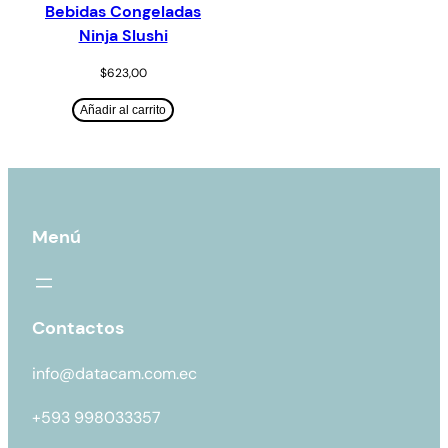
Bebidas Congeladas
Ninja Slushi
$
623,00
Añadir al carrito
Menú
Contactos
info@datacam.com.ec
+593 998033357