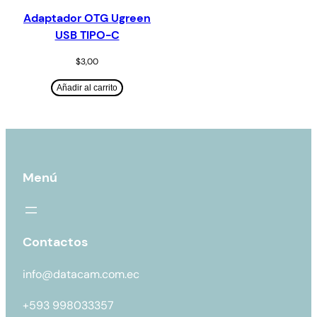
Adaptador OTG Ugreen
USB TIPO-C
$
3,00
Añadir al carrito
Menú
Contactos
info@datacam.com.ec
+593 998033357