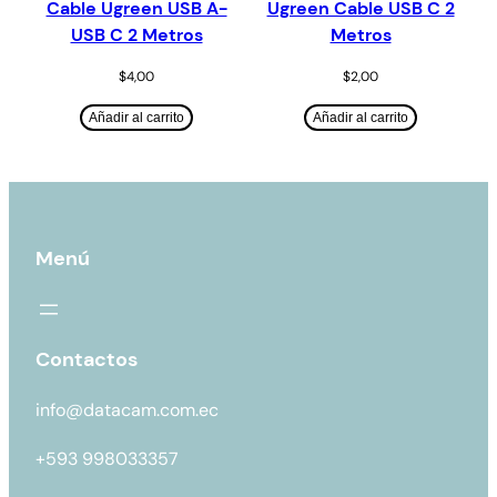
Cable Ugreen USB A-
Ugreen Cable USB C 2
USB C 2 Metros
Metros
$
4,00
$
2,00
Añadir al carrito
Añadir al carrito
Menú
Contactos
info@datacam.com.ec
+593 998033357