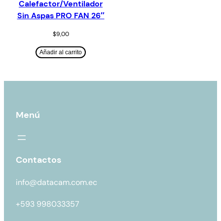
Calefactor/Ventilador
Sin Aspas PRO FAN 26″
$
9,00
Añadir al carrito
Menú
Contactos
info@datacam.com.ec
+593 998033357