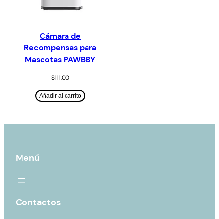
Cámara de
Recompensas para
Mascotas PAWBBY
$
111,00
Añadir al carrito
Menú
Contactos