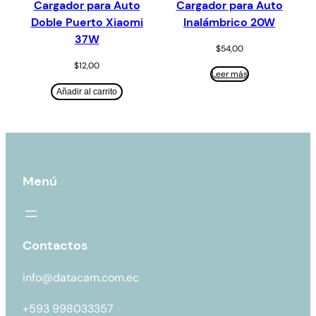
Cargador para Auto
Cargador para Auto
Doble Puerto Xiaomi
Inalámbrico 20W
37W
$
54,00
$
12,00
Leer más
Añadir al carrito
Menú
Contactos
info@datacam.com.ec
+593 998033357