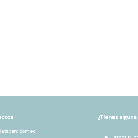
actos
¿Tienes alguna
datacam.com.ec
Haznos tu c