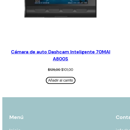
Cámara de auto Dashcam Inteligente 70MAI
A800S
$
125,00
$
101,00
Añadir al carrito
Menú
Cont