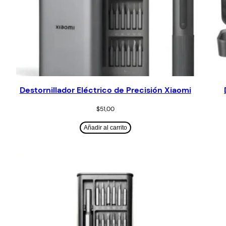
Destornillador Eléctrico de Precisión Xiaomi
$
51,00
Añadir al carrito