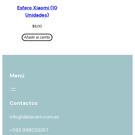
Esfero Xiaomi (10
Unidades)
$
8,00
Añadir al carrito
Menú
Contactos
info@datacam.com.ec
+593 998033357