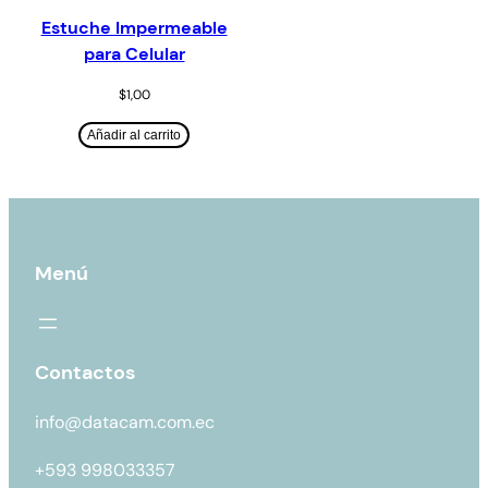
Estuche Impermeable
para Celular
$
1,00
Añadir al carrito
Menú
Contactos
info@datacam.com.ec
+593 998033357