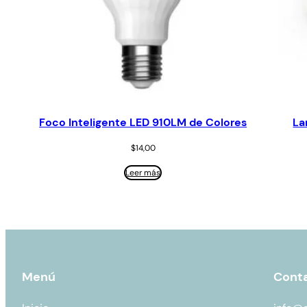
Foco Inteligente LED 910LM de Colores
La
$
14,00
Leer más
Menú
Cont