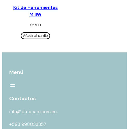
Kit de Herramientas
MIIIW
$
57,00
Añadir al carrito
Menú
Contactos
info@datacam.com.ec
+593 998033357