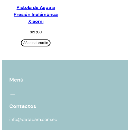
Pistola de Agua a
Presión Inalámbrica
Xiaomi
$
127,00
Añadir al carrito
Menú
Contactos
info@datacam.com.ec