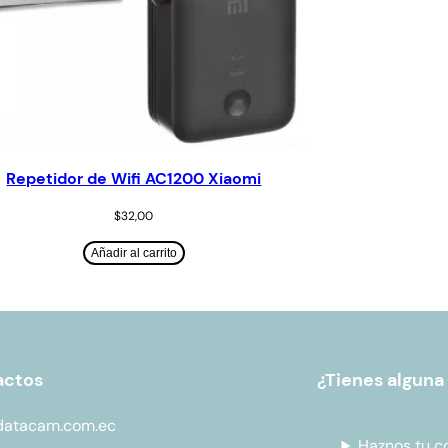
Repetidor de Wifi AC1200 Xiaomi
$
32,00
Añadir al carrito
actos
¿Tienes alguna
datacam.com.ec
Haznos tu c