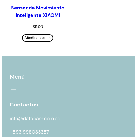
Sensor de Movimiento
Inteligente XIAOMI
$
11,00
Añadir al carrito
Menú
Contactos
info@datacam.com.ec
+593 998033357