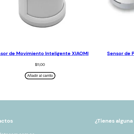
sor de Movimiento Inteligente XIAOMI
Sensor de 
$
11,00
Añadir al carrito
actos
¿Tienes alguna