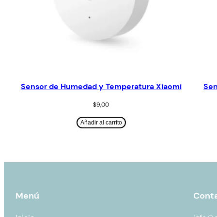
Sensor de Humedad y Temperatura Xiaomi
Sen
$
9,00
Añadir al carrito
Menú
Cont