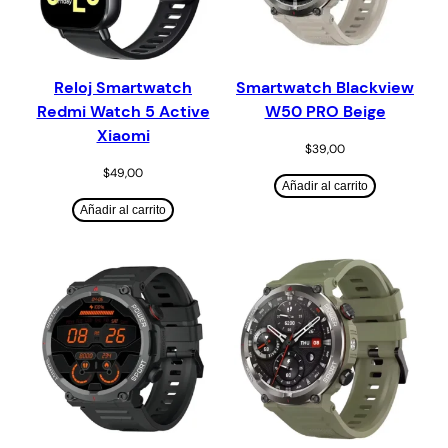
Reloj Smartwatch
Smartwatch Blackview
Redmi Watch 5 Active
W50 PRO Beige
Xiaomi
$
39,00
$
49,00
Añadir al carrito
Añadir al carrito