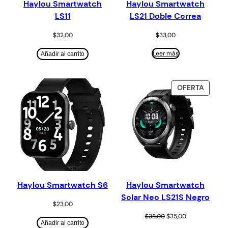
Haylou Smartwatch
Haylou Smartwatch
LS11
LS21 Doble Correa
$
32,00
$
33,00
Leer más
Añadir al carrito
OFERTA
Haylou Smartwatch S6
Haylou Smartwatch
Solar Neo LS21S Negro
$
23,00
$
38,00
$
35,00
Añadir al carrito