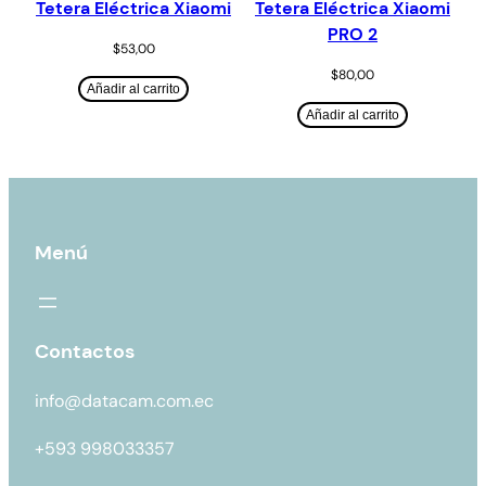
Tetera Eléctrica Xiaomi
Tetera Eléctrica Xiaomi
PRO 2
$
53,00
$
80,00
Añadir al carrito
Añadir al carrito
Menú
Contactos
info@datacam.com.ec
+593 998033357