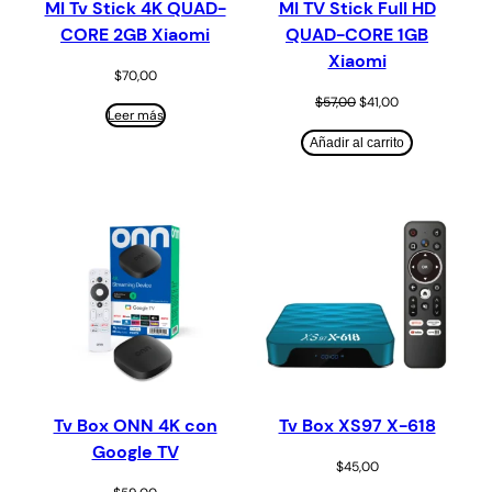
MI Tv Stick 4K QUAD-
MI TV Stick Full HD
CORE 2GB Xiaomi
QUAD-CORE 1GB
Xiaomi
$
70,00
$
57,00
$
41,00
Leer más
Añadir al carrito
Tv Box ONN 4K con
Tv Box XS97 X-618
Google TV
$
45,00