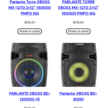
Parlante Torre XBOSS
PARLANTE TORRE
MX-1270 2×12″ 150000
XBOSS MX-1270 2×12″
PMPO NG
150000 PMPO NG
$
216,20
$
216,00
Añadir al carrito
Añadir al carrito
PARLANTE XBOSS BD-
Parlante XBOSS BD-
120000-15
8000