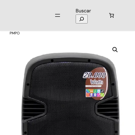
Buscar
Inicio
/
Audio
/
Parlantes
/ Parlante XBOSS MX-15-190B 90000
PMPO