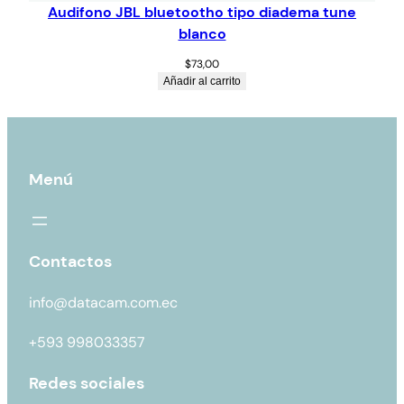
Audifono JBL bluetootho tipo diadema tune
blanco
$
73,00
Añadir al carrito
Menú
Contactos
info@datacam.com.ec
+593 998033357
Redes sociales