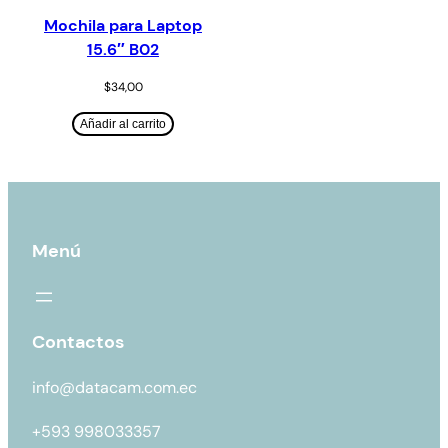
Mochila para Laptop
15.6″ B02
$
34,00
Añadir al carrito
Menú
Contactos
info@datacam.com.ec
+593 998033357