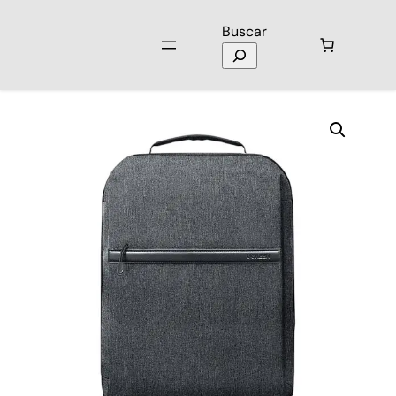
Buscar
Inicio
/
Mochilas
/ Mochila para Laptop 15.6″ B02