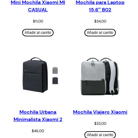
Mini Mochila Xiaomi MI
Mochila para Laptop
CASUAL
15.6″ B02
$
11,00
$
34,00
Añadir al carrito
Añadir al carrito
Mochila Urbana
Mochila Viajero Xiaomi
Minimalista Xiaomi 2
$
33,00
$
46,00
Añadir al carrito