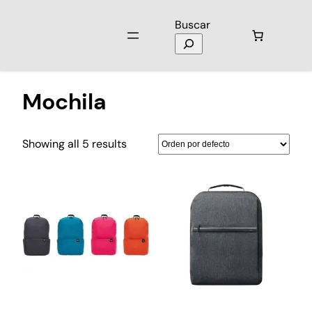
Buscar
Inicio
/ Productos etiquetados “Mochila”
Mochila
Showing all 5 results