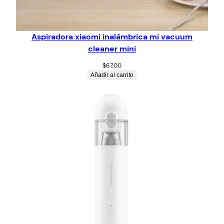
Aspiradora xiaomi inalámbrica mi vacuum
cleaner mini
$
67,00
Añadir al carrito