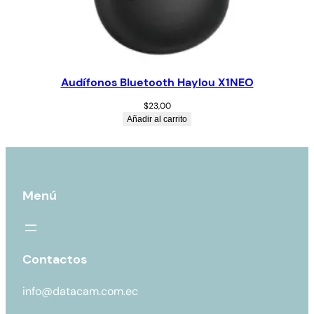
Audífonos Bluetooth Haylou X1NEO
$
23,00
Añadir al carrito
Menú
Contactos
info@datacam.com.ec