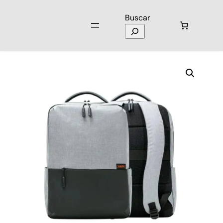
Buscar
Inicio
/
Mochilas
/ Mochila Viajero Xiaomi