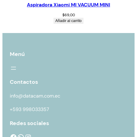
Aspiradora Xiaomi MI VACUUM MINI
$
69,00
Añadir al carrito
Menú
Contactos
info@datacam.com.ec
+593 998033357
Redes sociales