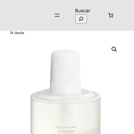
Buscar
Inicio
/
Hogar
/
Difusores
/ Aroma Difusor Xiaomi Esencia: Madera y
Té Verde