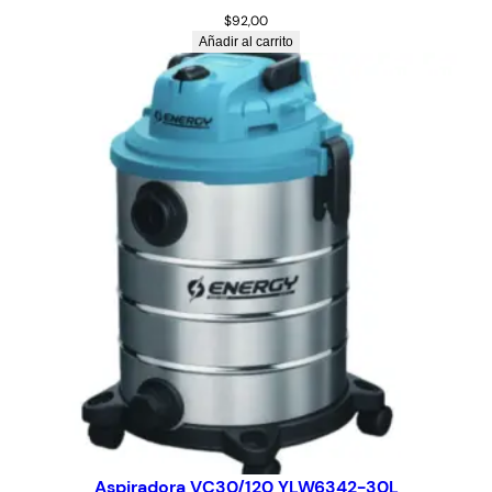
$
92,00
Añadir al carrito
Aspiradora VC30/120 YLW6342-30L