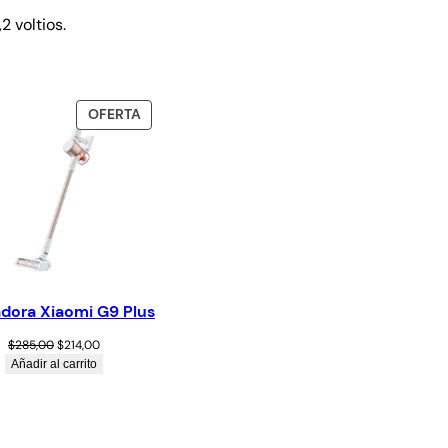
2 voltios.
OFERTA
adora Xiaomi G9 Plus
$
285,00
$
214,00
Añadir al carrito