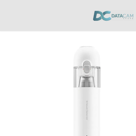
Inicio
/
Hogar
/
Aspiradoras
/ Aspiradora Xiaomi MI VACUUM MINI