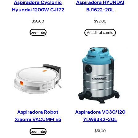
Aspiradora Cyclonic
Aspiradora HYUNDAI
Hyundai 1200W CJ172
BJ1622-20L
$
50,60
$
92,00
Leer más
Añadir al carrito
Aspiradora Robot
Aspiradora VC30/120
Xiaomi VACUMM E5
YLW6342-30L
$
51,00
Leer más