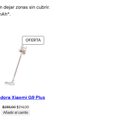
 dejar zonas sin cubrir.
mAh*.
OFERTA
adora Xiaomi G9 Plus
$
285,00
$
214,00
Añadir al carrito