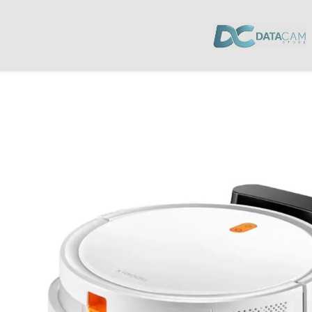
Inicio
/
Hogar
/
Aspiradoras
/ Aspiradora Robot Xiaomi VACUMM E5