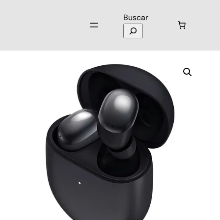
Buscar
Inicio
/
Audio
/
Audífonos
/ Audífonos Redmi Buds 4