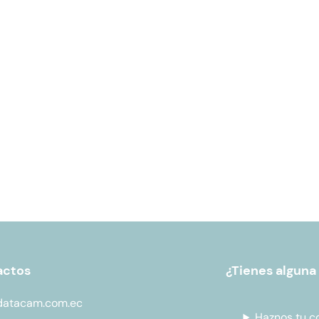
actos
¿Tienes alguna
datacam.com.ec
Haznos tu c