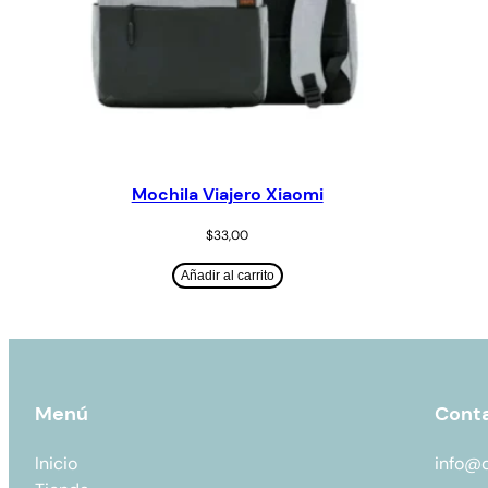
Mochila Viajero Xiaomi
$
33,00
Añadir al carrito
Menú
Cont
Inicio
info@