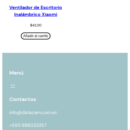
Ventilador de Escritorio
Inalámbrico Xiaomi
$
42,00
Añadir al carrito
Menú
Contactos
info@datacam.com.ec
+593 998033357