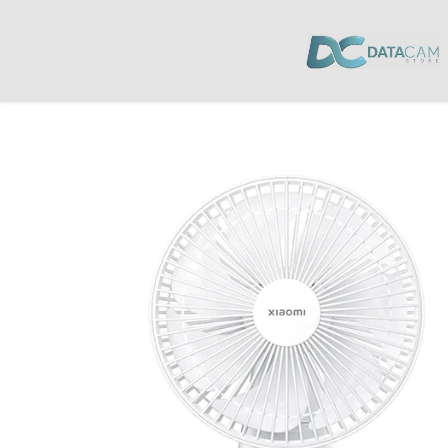
Inicio
/
Hogar
/
Calefactores y Ventiladores
/ Ventilador de Escritorio Ina