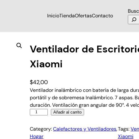
Busc
Inicio
Tienda
Ofertas
Contacto
lámbrico Xiaomi
Ventilador de Escritor
Xiaomi
$
42,00
Ventilador inalámbrico con batería de larga dura
portátil y de sobremesa Inalámbrico. 7 aspas. 
duración. Ventilación gran angular de 90°. 4 vel
Añadir al carrito
Category:
Calefactores y Ventiladores
, 
Tags:
Ven
Hogar
Xiaomi