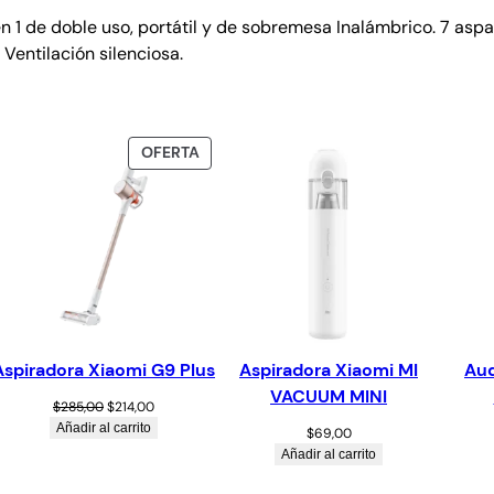
en 1 de doble uso, portátil y de sobremesa Inalámbrico. 7 as
 Ventilación silenciosa.
OFERTA
Aspiradora Xiaomi G9 Plus
Aspiradora Xiaomi MI
Aud
VACUUM MINI
$
285,00
$
214,00
Añadir al carrito
$
69,00
Añadir al carrito