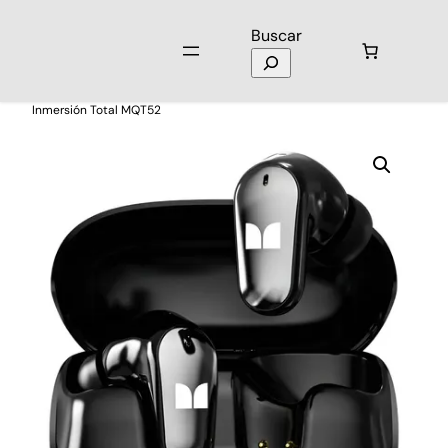
Buscar
Inicio
/
Audio
/
Audífonos
/ Audífonos Inalámbricos Monster
Inmersión Total MQT52