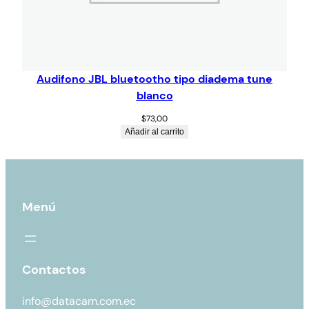
Audifono JBL bluetootho tipo diadema tune
blanco
$
73,00
Añadir al carrito
Menú
Contactos
info@datacam.com.ec