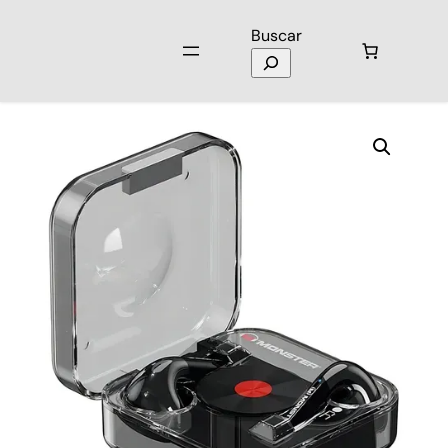
Buscar
Inicio
/
Audio
/
Audífonos
/ Audífonos Monster XKT01