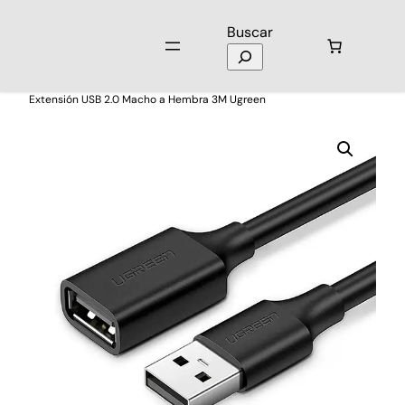
Buscar
Inicio
/
Laptops y Computación
/
Cables de Datos
/ Cable de Datos
Extensión USB 2.0 Macho a Hembra 3M Ugreen