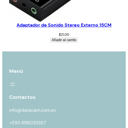
Adaptador de Sonido Stereo Externo 15CM
$
21,00
Añadir al carrito
Menú
Contactos
info@datacam.com.ec
+593 998033357