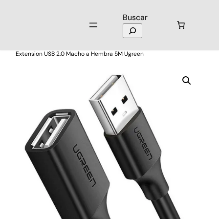
Buscar
Inicio
/
Laptops y Computación
/
Cables de Datos
/ Cable de Datos
Extension USB 2.0 Macho a Hembra 5M Ugreen