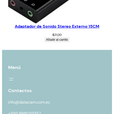
Adaptador de Sonido Stereo Externo 15CM
$
21,00
Añadir al carrito
Menú
Contactos
info@datacam.com.ec
+593 998033357