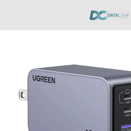
Inicio
/
Celulares y Tablets
/
Cargadores
/ Cargador de Pared Ugreen Ga