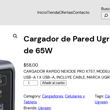
Busc
Inicio
Tienda
Ofertas
Contacto
N USB C de 65W
Cargador de Pared Ug
de 65W
$
58,00
CARGADOR RAPIDO NEXODE PRO X757, MODELO 
USB-A 1 X USB-A, INCLUYE CABLE, MARCA UGR
Añadir al carrito
Category:
Cargadores
, 
Celulares y
Tags:
Ca
Tablets
Ugreen
Brands:
Ugreen