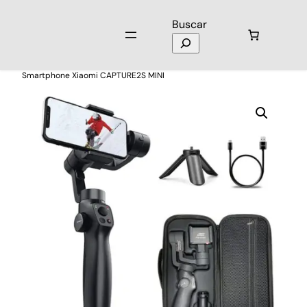
Buscar
Inicio
/
Celulares y Tablets
/
Tripodes
/ Estabilizador para
Smartphone Xiaomi CAPTURE2S MINI