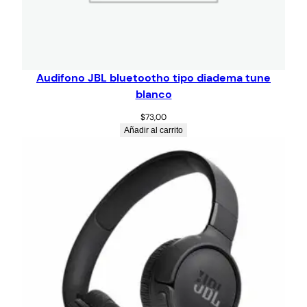
Audifono JBL bluetootho tipo diadema tune
blanco
$
73,00
Añadir al carrito