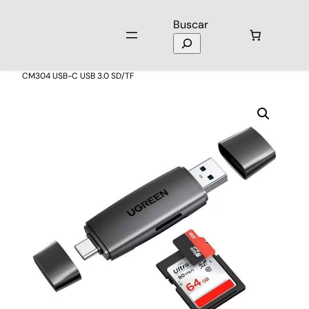
Buscar
Inicio
/
Laptops y Computación
/
Tarjetas SD
/ Lector de Tarjetas
CM304 USB-C USB 3.0 SD/TF