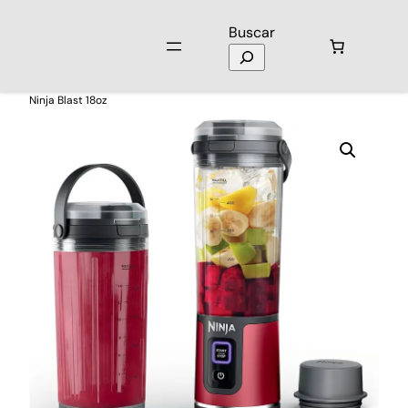
Buscar
Inicio
/
Electromenores
/
Licuadoras y Batidoras
/ Licuadora Portatil
Ninja Blast 18oz