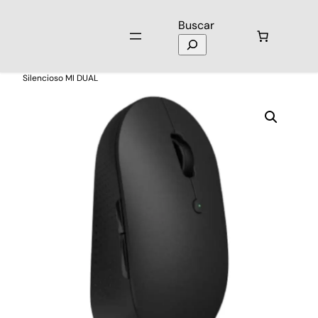
Buscar
Inicio
/
Laptops y Computación
/
Mouse
/ Mouse Xiaomi Wireless
Silencioso MI DUAL