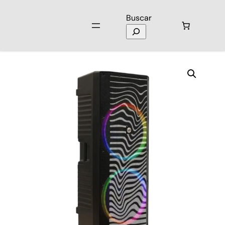
Buscar
Inicio
/
Audio
/
Parlantes
/ Parlante Stromberg Impact Pro