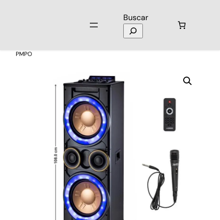
Buscar
Inicio
/
Audio
/
Parlantes
/ Parlante Torre XBSS 1590 2×15” 200.000
PMPO