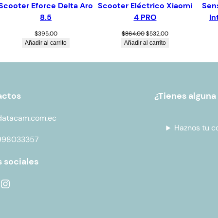
Scooter Eforce Delta Aro
Scooter Eléctrico Xiaomi
Sen
8.5
4 PRO
In
$
395,00
$
864,00
$
532,00
Añadir al carrito
Añadir al carrito
actos
¿Tienes alguna
datacam.com.ec
Haznos tu c
998033357
 sociales