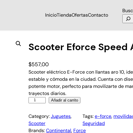
Busc
Inicio
Tienda
Ofertas
Contacto
Scooter Eforce Speed 
$
557,00
Scooter eléctrico E-Force con llantas aro 10, i
estable y cómoda en la ciudad. Cuenta con dis
potente motor, perfecto para movilizarte de ma
trayectos diarios.
Añadir al carrito
Category:
Juguetes
, 
Tags:
e-force
, 
movilida
Scooter
Seguridad
Brands:
Continental
, 
Force