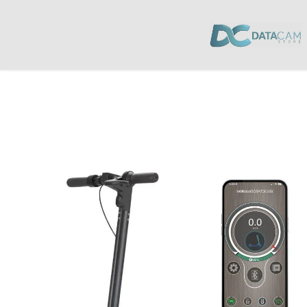
Inicio
/
Juguetes
/
Scooter
/ Scooter Eforce Speed Aro 10