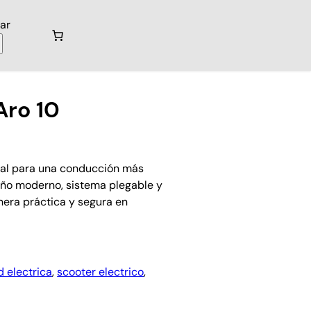
ar
Aro 10
deal para una conducción más
eño moderno, sistema plegable y
nera práctica y segura en
d electrica
, 
scooter electrico
, 