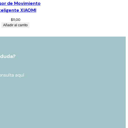
sor de Movimiento
teligente XIAOMI
$
11,00
Añadir al carrito
 duda?
onsulta aquí