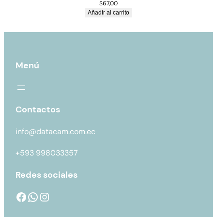
$
67,00
Añadir al carrito
Menú
Contactos
info@datacam.com.ec
+593 998033357
Redes sociales