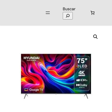
Buscar
Inicio
/
Televisores
/
Tvs
/ TV Hyundai HYLED7504QG CO