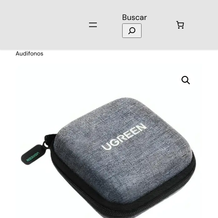
Buscar
Inicio
/
Audio
/
Audífonos
/ Ugreen Case Estuche Portatil Para
Audifonos